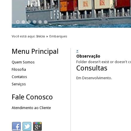
1
2
3
4
5
6
Você está aqui:
Início
Embarques
Menu Principal
×
Observação
Folder doesn't exist or doesn't 
Quem Somos
Consultas
Filosofia
Contatos
Em Desenvolvimento.
Serviços
Fale Conosco
Atendimento ao Cliente